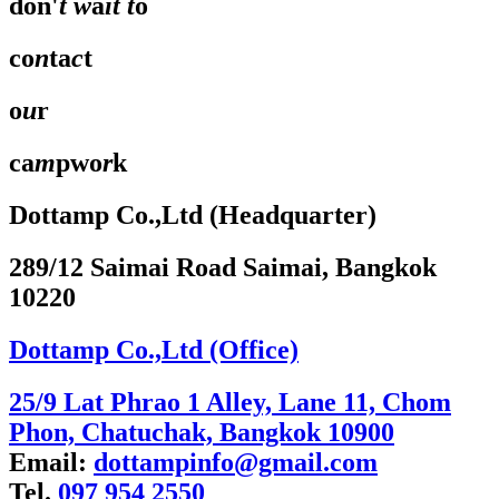
don'
t
w
a
it
t
o
co
n
ta
c
t
o
u
r
ca
m
pwo
r
k
Dottamp Co.,Ltd (Headquarter)
289/12 Saimai Road Saimai, Bangkok
10220
Dottamp Co.,Ltd (Office)
25/9 Lat Phrao 1 Alley, Lane 11, Chom
Phon, Chatuchak, Bangkok 10900
Email:
dottampinfo@gmail.com
Tel.
097 954 2550