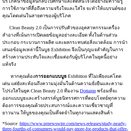
บริโภคนำข้อมูลนี้กลับไปศึกษาและตัดสินใจได้อย่างมีความรู้
การใช้ภาษาที่สื่อถึงความจริงใจและใส่ใจ จะทำให้แบรนด์ของ
คุณโดดเด่นในสายตาของผู้บริโภค
Clean Beauty 2.0 เป็นการปรับตัวของอุตสาหกรรมเครื่อง
สำอางที่เน้นการเปิดเผยข้อมูลอย่างละเอียด ทั้งในด้านส่วน
ประกอบ กระบวนการผลิต และผลกระทบต่อสิ่งแวดล้อม การนำ
เสนอข้อมูลเหล่านี้ในบูธ Exhibition จึงเป็นกุญแจสำคัญในการ
สร้างความประทับใจและเชื่อมต่อกับผู้บริโภคในยุคนี้อย่าง
แท้จริง
หากคุณต้อง
การออกแบบบูธ
Exhibition ที่ไม่เพียงแค่โดด
เด่น แต่ยังสะท้อนถึงความมุ่งมั่นในด้านความยั่งยืนและความ
โปร่งใสในยุค Clean Beauty 2.0 ทีมงาน
Dottamp
พร้อมที่จะ
ออกแบบบูธและสร้างสรรค์บูธนิทรรศการที่ตอบโจทย์ทุกความ
ต้องการของคุณด้วยประสบการณ์และความเชี่ยวชาญที่
ยาวนาน ให้บูธของคุณเป็นที่จดจำในทุกงานแสดงสินค้า
*Source :
https://www.prnewswire.com/news-releases/study-nearly-
three-fourths-of-consumers-would-pay-more-for-products-that-offer-