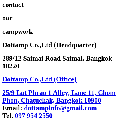
co
n
ta
c
t
o
u
r
ca
m
pwo
r
k
Dottamp Co.,Ltd (Headquarter)
289/12 Saimai Road Saimai, Bangkok
10220
Dottamp Co.,Ltd (Office)
25/9 Lat Phrao 1 Alley, Lane 11, Chom
Phon, Chatuchak, Bangkok 10900
Email:
dottampinfo@gmail.com
Tel.
097 954 2550