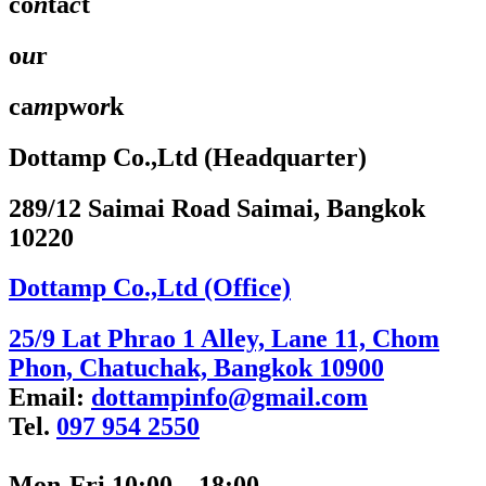
co
n
ta
c
t
o
u
r
ca
m
pwo
r
k
Dottamp Co.,Ltd (Headquarter)
289/12 Saimai Road Saimai, Bangkok
10220
Dottamp Co.,Ltd (Office)
25/9 Lat Phrao 1 Alley, Lane 11, Chom
Phon, Chatuchak, Bangkok 10900
Email:
dottampinfo@gmail.com
Tel.
097 954 2550
Mon-Fri 10:00 – 18:00